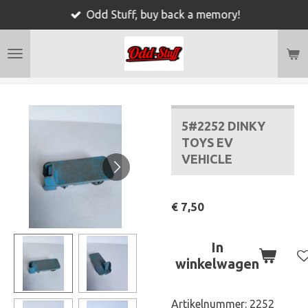
Odd Stuff, buy back a memory!
Ga
direct
naar
de
hoofdinhoud
5#2252 DINKY
TOYS EV
VEHICLE
€ 7,50
In
winkelwagen
Artikelnummer:
2252