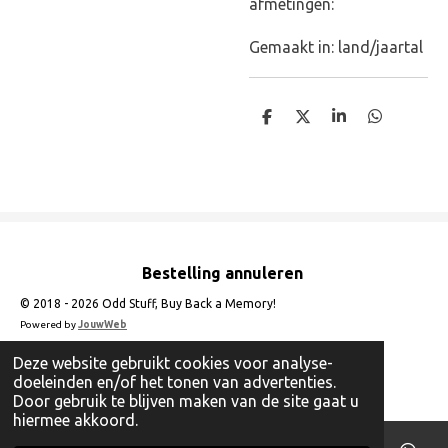
afmetingen:
Gemaakt in: land/jaartal
D
D
S
D
e
e
h
e
l
e
a
l
e
l
r
e
n
e
n
Bestelling annuleren
© 2018 - 2026 Odd Stuff, Buy Back a Memory!
Powered by
JouwWeb
Deze website gebruikt cookies voor analyse-
doeleinden en/of het tonen van advertenties.
Door gebruik te blijven maken van de site gaat u
hiermee akkoord.