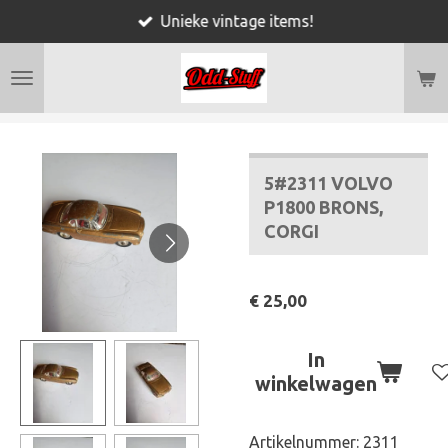
Unieke vintage items!
Ga
direct
naar
de
hoofdinhoud
5#2311 VOLVO
P1800 BRONS,
CORGI
€ 25,00
In
winkelwagen
Artikelnummer:
2311