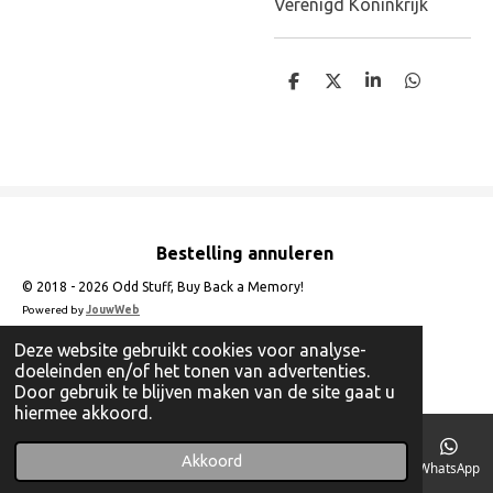
Verenigd Koninkrijk
D
D
S
D
e
e
h
e
l
e
a
l
e
l
r
e
n
e
n
Bestelling annuleren
© 2018 - 2026 Odd Stuff, Buy Back a Memory!
Powered by
JouwWeb
Deze website gebruikt cookies voor analyse-
doeleinden en/of het tonen van advertenties.
Door gebruik te blijven maken van de site gaat u
hiermee akkoord.
Akkoord
E-mailadres
Telefoonnummer
Instagram
WhatsApp