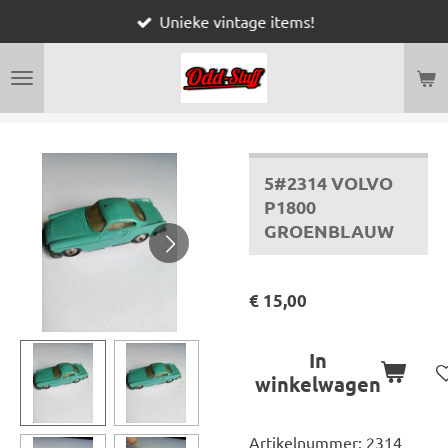
Unieke vintage items!
Ga
direct
naar
de
hoofdinhoud
5#2314 VOLVO
P1800
GROENBLAUW
€ 15,00
In
winkelwagen
Artikelnummer:
2314