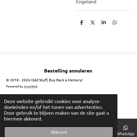
Engeland
D
D
S
D
e
e
h
e
l
e
a
l
e
l
r
e
n
e
n
Bestelling annuleren
© 2018 - 2026 Odd Stuff, Buy Back a Memory!
Powered by
JouwWeb
Deze website gebruikt cookies voor analyse-
doeleinden en/of het tonen van advertenties.
Door gebruik te blijven maken van de site gaat u
hiermee akkoord.
Akkoord
E-mailadres
Telefoonnummer
Instagram
WhatsApp