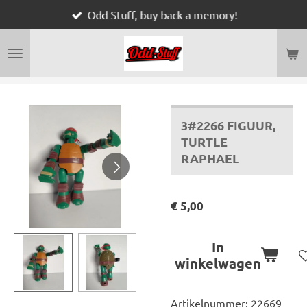
Odd Stuff, buy back a memory!
Ga
direct
naar
de
hoofdinhoud
3#2266 FIGUUR,
TURTLE
RAPHAEL
€ 5,00
In
winkelwagen
Artikelnummer:
22669