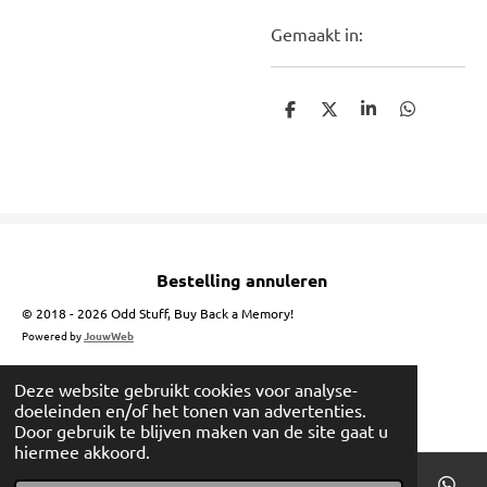
Gemaakt in:
D
D
S
D
e
e
h
e
l
e
a
l
e
l
r
e
n
e
n
Bestelling annuleren
© 2018 - 2026 Odd Stuff, Buy Back a Memory!
Powered by
JouwWeb
Deze website gebruikt cookies voor analyse-
doeleinden en/of het tonen van advertenties.
Door gebruik te blijven maken van de site gaat u
hiermee akkoord.