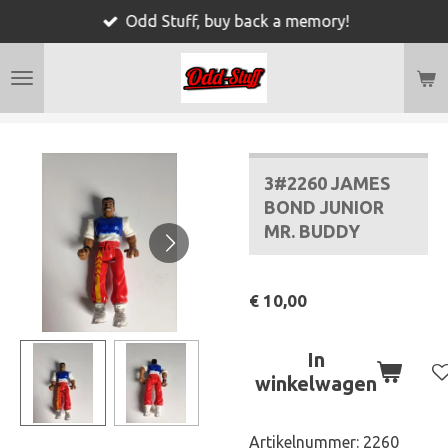
Odd Stuff, buy back a memory!
Ga
direct
naar
de
hoofdinhoud
3#2260 JAMES
BOND JUNIOR
MR. BUDDY
€ 10,00
In
winkelwagen
Artikelnummer:
2260