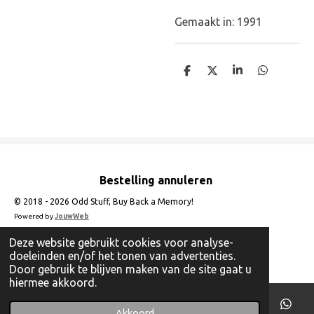
Gemaakt in: 1991
D
D
S
D
e
e
h
e
l
e
a
l
e
l
r
e
n
e
n
Bestelling annuleren
© 2018 - 2026 Odd Stuff, Buy Back a Memory!
Powered by
JouwWeb
Deze website gebruikt cookies voor analyse-
doeleinden en/of het tonen van advertenties.
Door gebruik te blijven maken van de site gaat u
hiermee akkoord.
Akkoord