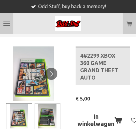
Odd Stuff, buy back a memory!
Ga
direct
naar
de
hoofdinhoud
4#2299 XBOX
360 GAME
GRAND THEFT
AUTO
€ 5,00
In
winkelwagen