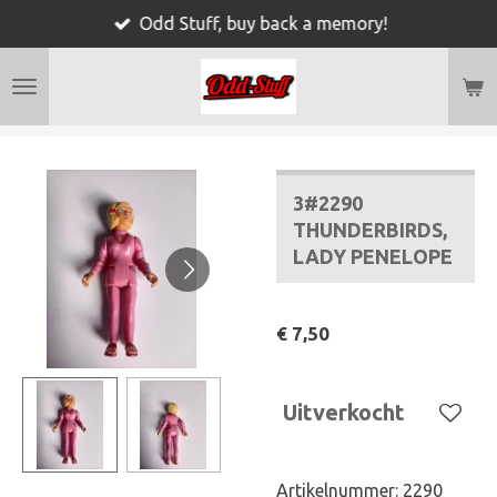
Odd Stuff, buy back a memory!
Ga
direct
naar
de
hoofdinhoud
3#2290
THUNDERBIRDS,
LADY PENELOPE
€ 7,50
Uitverkocht
Artikelnummer:
2290