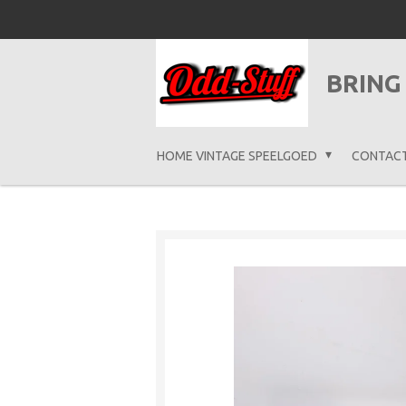
Ga
direct
naar
BRING
de
hoofdinhoud
HOME VINTAGE SPEELGOED
CONTAC