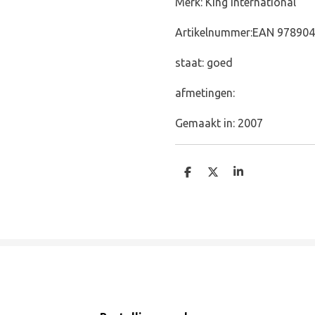
Merk: King International
Artikelnummer:
EAN
978904
staat: goed
afmetingen:
Gemaakt in: 2007
D
D
S
e
e
h
l
e
a
e
l
r
n
e