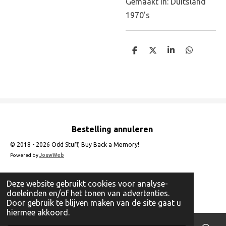
Gemaakt in: Duitsland
1970's
D
D
S
D
e
e
h
e
l
e
a
l
e
l
r
e
n
e
n
Bestelling annuleren
© 2018 - 2026 Odd Stuff, Buy Back a Memory!
Powered by
JouwWeb
Deze website gebruikt cookies voor analyse-
doeleinden en/of het tonen van advertenties.
Door gebruik te blijven maken van de site gaat u
hiermee akkoord.