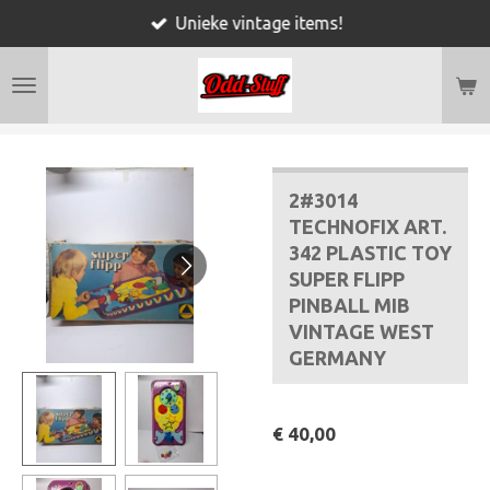
Unieke vintage items!
Ga
direct
naar
de
hoofdinhoud
2#3014
TECHNOFIX ART.
342 PLASTIC TOY
SUPER FLIPP
PINBALL MIB
VINTAGE WEST
GERMANY
€ 40,00