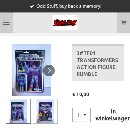
Odd Stuff, buy back a memory!
Ga
direct
naar
de
hoofdinhoud
3#TF01
TRANSFORMERS
ACTION FIGURE
RUMBLE
€ 10,00
In
winkelwage