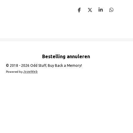
D
D
S
D
e
e
h
e
l
e
a
l
e
l
r
e
n
e
n
Bestelling annuleren
© 2018 - 2026 Odd Stuff, Buy Back a Memory!
Powered by
JouwWeb