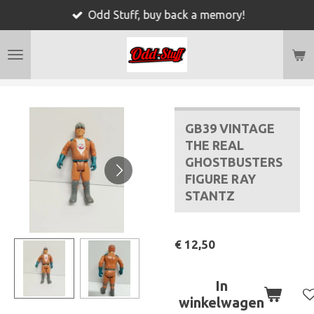
Odd Stuff, buy back a memory!
Ga
direct
naar
de
hoofdinhoud
GB39 VINTAGE
THE REAL
GHOSTBUSTERS
FIGURE RAY
STANTZ
€ 12,50
In
winkelwagen