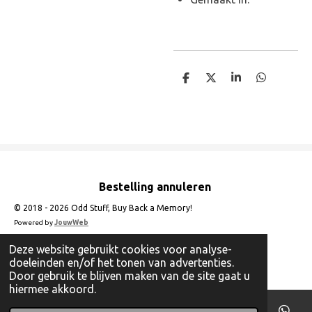
D
D
S
D
e
e
h
e
l
e
a
l
e
l
r
e
n
e
n
Bestelling annuleren
© 2018 - 2026 Odd Stuff, Buy Back a Memory!
Powered by
JouwWeb
Deze website gebruikt cookies voor analyse-
doeleinden en/of het tonen van advertenties.
Door gebruik te blijven maken van de site gaat u
hiermee akkoord.