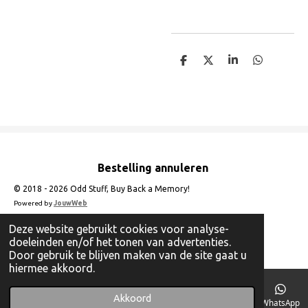
D
D
S
D
e
e
h
e
l
e
a
l
e
l
r
e
n
e
n
Bestelling annuleren
© 2018 - 2026 Odd Stuff, Buy Back a Memory!
Powered by
JouwWeb
Deze website gebruikt cookies voor analyse-
doeleinden en/of het tonen van advertenties.
Door gebruik te blijven maken van de site gaat u
hiermee akkoord.
Akkoord
E-mailadres
Telefoonnummer
Instagram
WhatsApp