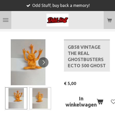
Odd Stuff, buy back a memory!
Ga
direct
naar
de
hoofdinhoud
GB58 VINTAGE
THE REAL
GHOSTBUSTERS
ECTO 500 GHOST
€ 5,00
In
winkelwagen