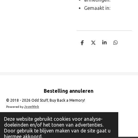
Gemaakt in:
D
D
S
D
e
e
h
e
l
e
a
l
e
l
r
e
n
e
n
Bestelling annuleren
© 2018 - 2026 Odd Stuff, Buy Back a Memory!
Powered by
JouwWeb
Deze website gebruikt cookies voor analyse-
doeleinden en/of het tonen van advertenties.
Door gebruik te blijven maken van de site gaat u
hiermee akkoord.