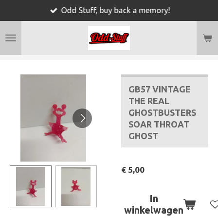
Odd Stuff, buy back a memory!
Ga
direct
naar
de
hoofdinhoud
GB57 VINTAGE
THE REAL
GHOSTBUSTERS
SOAR THROAT
GHOST
€ 5,00
In
winkelwagen