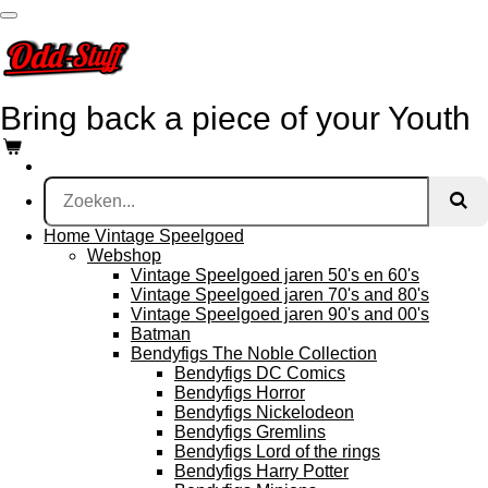
Ga
direct
naar
de
hoofdinhoud
Bring
back a piece of your Youth
Home Vintage Speelgoed
Webshop
Vintage Speelgoed jaren 50's en 60's
Vintage Speelgoed jaren 70's and 80's
Vintage Speelgoed jaren 90's and 00's
Batman
Bendyfigs The Noble Collection
Bendyfigs DC Comics
Bendyfigs Horror
Bendyfigs Nickelodeon
Bendyfigs Gremlins
Bendyfigs Lord of the rings
Bendyfigs Harry Potter