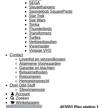
SEGA
Sleutelhangers
Spongebob SquarePants
Star Trek
Star Wars
Tonka
Thunderbirds
Transformers
Turtles
Verkleedspullen
Viewmaster
Vintage VHS
Contact
Levertijd en verzendkosten
Algemene Voorwaarden
Garantie en klachten
Betaalmethoden
Retourneren
Herroepingsrecht
Over Odd-Stuff
Sfeerimpressie
Account
Zoeken
Winkelwagen
4#3051 Play station 1