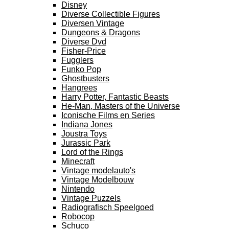
Disney
Diverse Collectible Figures
Diversen Vintage
Dungeons & Dragons
Diverse Dvd
Fisher-Price
Fugglers
Funko Pop
Ghostbusters
Hangrees
Harry Potter, Fantastic Beasts
He-Man, Masters of the Universe
Iconische Films en Series
Indiana Jones
Joustra Toys
Jurassic Park
Lord of the Rings
Minecraft
Vintage modelauto's
Vintage Modelbouw
Nintendo
Vintage Puzzels
Radiografisch Speelgoed
Robocop
Schuco