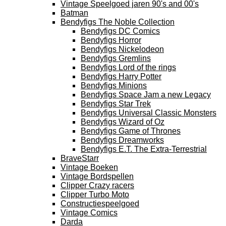
Vintage Speelgoed jaren 90's and 00's
Batman
Bendyfigs The Noble Collection
Bendyfigs DC Comics
Bendyfigs Horror
Bendyfigs Nickelodeon
Bendyfigs Gremlins
Bendyfigs Lord of the rings
Bendyfigs Harry Potter
Bendyfigs Minions
Bendyfigs Space Jam a new Legacy
Bendyfigs Star Trek
Bendyfigs Universal Classic Monsters
Bendyfigs Wizard of Oz
Bendyfigs Game of Thrones
Bendyfigs Dreamworks
Bendyfigs E.T. The Extra-Terrestrial
BraveStarr
Vintage Boeken
Vintage Bordspellen
Clipper Crazy racers
Clipper Turbo Moto
Constructiespeelgoed
Vintage Comics
Darda