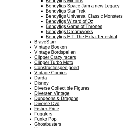
Bendyfigs Minions
Bendyfigs Space Jam a new Legacy
Bendyfigs Star Trek
Bendyfigs Universal Classic Monsters
Bendyfigs Wizard of Oz
Bendyfigs Game of Thrones
Bendyfigs Dreamworks
Bendyfigs E.T. The Extra-Terrestrial
BraveStarr
Vintage Boeken
Vintage Bordspellen
Clipper Crazy racers
Clipper Turbo Moto
Constructiespeelgoed
Vintage Comics
Darda
Disney
Diverse Collectible Figures
Diversen Vintage
Dungeons & Dragons
Diverse Dvd
Fisher-Price
Fugglers
Funko Pop
Ghostbusters