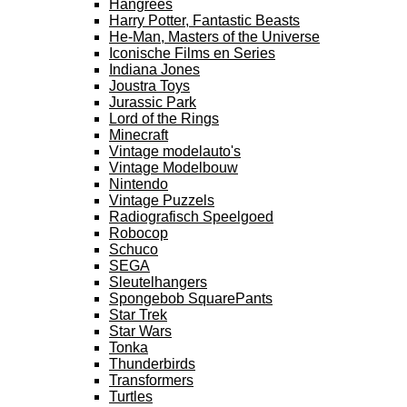
Hangrees
Harry Potter, Fantastic Beasts
He-Man, Masters of the Universe
Iconische Films en Series
Indiana Jones
Joustra Toys
Jurassic Park
Lord of the Rings
Minecraft
Vintage modelauto's
Vintage Modelbouw
Nintendo
Vintage Puzzels
Radiografisch Speelgoed
Robocop
Schuco
SEGA
Sleutelhangers
Spongebob SquarePants
Star Trek
Star Wars
Tonka
Thunderbirds
Transformers
Turtles