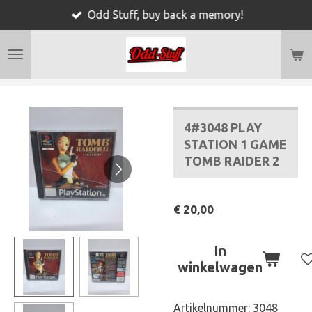
Odd Stuff, buy back a memory!
Ga
direct
naar
de
hoofdinhoud
4#3048 PLAY
STATION 1 GAME
TOMB RAIDER 2
€ 20,00
In
winkelwagen
Artikelnummer:
3048