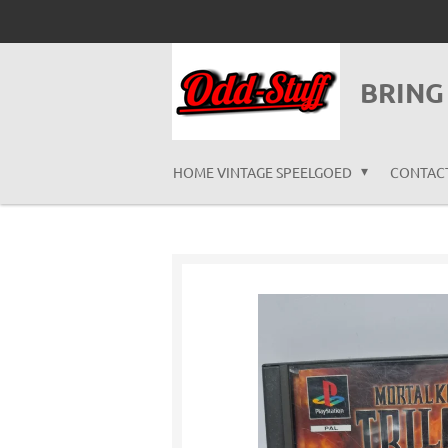
Ga
direct
naar
BRING
de
hoofdinhoud
HOME VINTAGE SPEELGOED
CONTAC