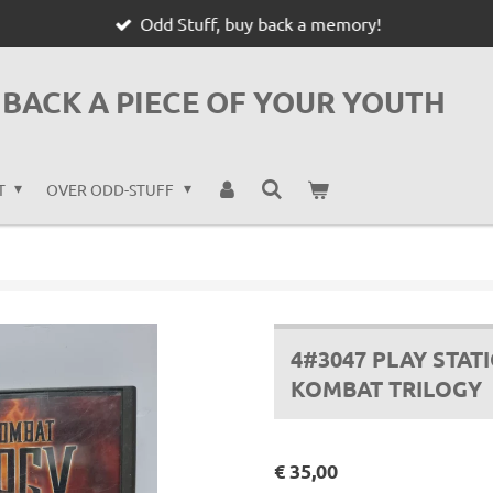
Odd Stuff, buy back a memory!
BACK A PIECE OF YOUR YOUTH
T
OVER ODD-STUFF
4#3047 PLAY STAT
KOMBAT TRILOGY
€ 35,00