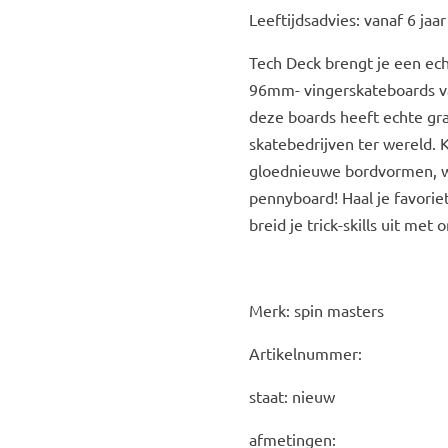
Leeftijdsadvies: vanaf 6 jaar
Tech Deck brengt je een ec
96mm- vingerskateboards va
deze boards heeft echte gra
skatebedrijven ter wereld. K
gloednieuwe bordvormen, w
pennyboard! Haal je favorie
breid je trick-skills uit met
Merk: spin masters
Artikelnummer:
staat: nieuw
afmetingen: