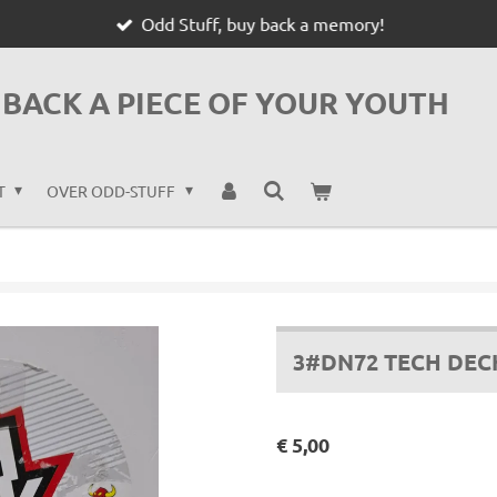
Odd Stuff, buy back a memory!
BACK A PIECE OF YOUR YOUTH
T
OVER ODD-STUFF
3#DN72 TECH DECK
€ 5,00