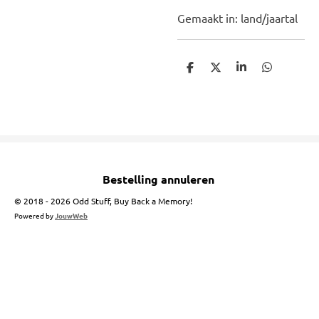
Gemaakt in: land/jaartal
D
D
S
D
e
e
h
e
l
e
a
l
e
l
r
e
n
e
n
Bestelling annuleren
© 2018 - 2026 Odd Stuff, Buy Back a Memory!
Powered by
JouwWeb