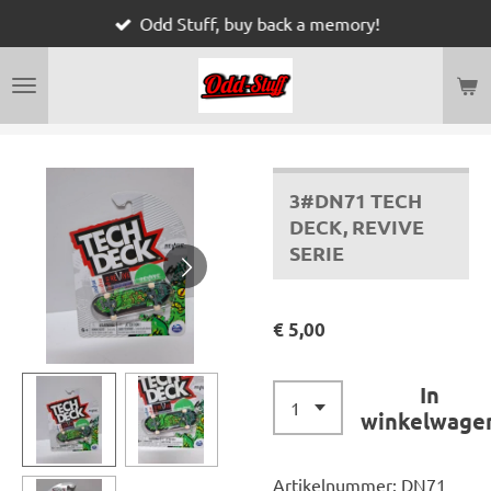
Odd Stuff, buy back a memory!
Ga
direct
naar
de
hoofdinhoud
3#DN71 TECH
DECK, REVIVE
SERIE
€ 5,00
In
winkelwage
Artikelnummer:
DN71