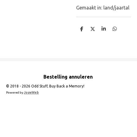
Gemaakt in: land/jaartal
D
D
S
D
e
e
h
e
l
e
a
l
e
l
r
e
n
e
n
Bestelling annuleren
© 2018 - 2026 Odd Stuff, Buy Back a Memory!
Powered by
JouwWeb