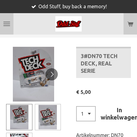
Odd Stuff, buy back a memory!
Ga
direct
naar
de
hoofdinhoud
3#DN70 TECH
DECK, REAL
SERIE
€ 5,00
In
winkelwage
Artikelnummer:
DN70