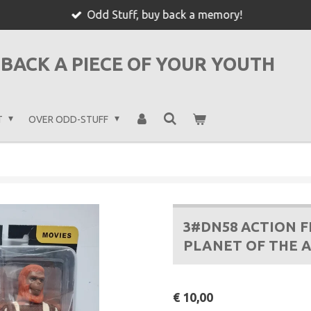
Odd Stuff, buy back a memory!
BACK A PIECE OF YOUR YOUTH
T
OVER ODD-STUFF
3#DN58 ACTION FI
PLANET OF THE 
€ 10,00