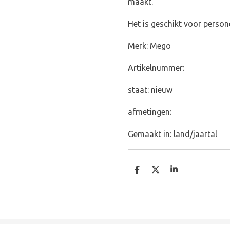
maakt.
Het is geschikt voor person
Merk: Mego
Artikelnummer:
staat: nieuw
afmetingen:
Gemaakt in: land/jaartal
D
D
S
e
e
h
l
e
a
e
l
r
n
e