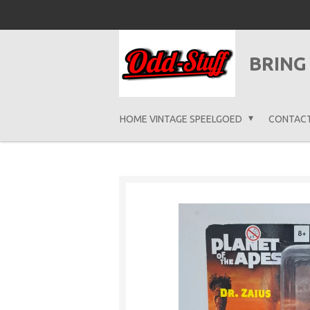
Ga
direct
naar
BRING
de
hoofdinhoud
HOME VINTAGE SPEELGOED
CONTAC