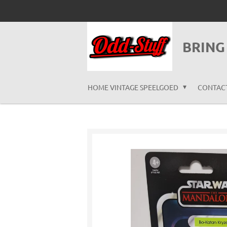
Ga
direct
naar
BRING
de
hoofdinhoud
HOME VINTAGE SPEELGOED
CONTAC