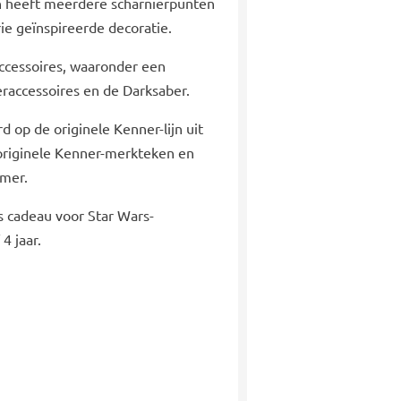
en heeft meerdere scharnierpunten
rie geïnspireerde decoratie.
ccessoires, waaronder een
eraccessoires en de Darksaber.
d op de originele Kenner-lijn uit
 originele Kenner-merkteken en
mmer.
als cadeau voor Star Wars-
 4 jaar.