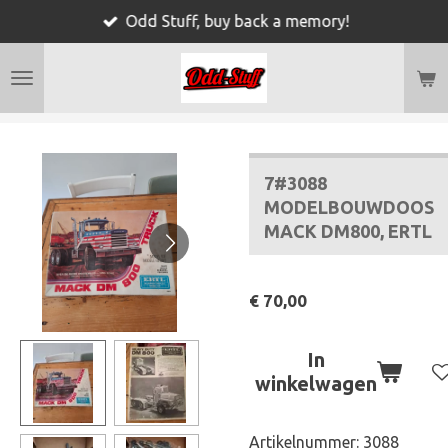
Odd Stuff, buy back a memory!
Ga
direct
naar
de
hoofdinhoud
7#3088
MODELBOUWDOOS
MACK DM800, ERTL
€ 70,00
In
winkelwagen
Artikelnummer:
3088