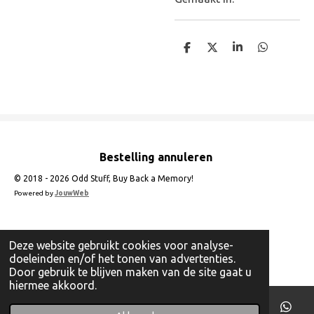
D
D
S
D
e
e
h
e
l
e
a
l
e
l
r
e
n
e
n
Bestelling annuleren
© 2018 - 2026 Odd Stuff, Buy Back a Memory!
Powered by
JouwWeb
Deze website gebruikt cookies voor analyse-
doeleinden en/of het tonen van advertenties.
Door gebruik te blijven maken van de site gaat u
hiermee akkoord.