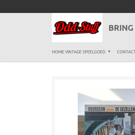
Ga
direct
naar
BRING
de
hoofdinhoud
HOME VINTAGE SPEELGOED
CONTAC