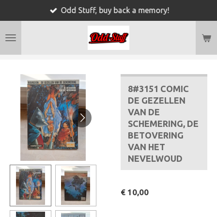
Odd Stuff, buy back a memory!
Ga
direct
naar
de
hoofdinhoud
8#3151 COMIC
DE GEZELLEN
VAN DE
SCHEMERING, DE
BETOVERING
VAN HET
NEVELWOUD
€ 10,00