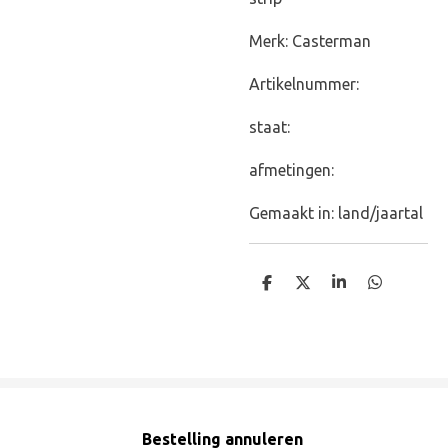
Merk: Casterman
Artikelnummer:
staat:
afmetingen:
Gemaakt in: land/jaartal
D
D
S
D
e
e
h
e
l
e
a
l
e
l
r
e
n
e
n
Bestelling annuleren