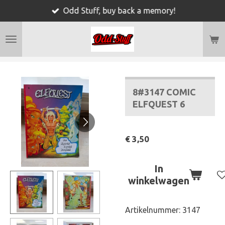
Odd Stuff, buy back a memory!
Ga
direct
naar
de
hoofdinhoud
8#3147 COMIC
ELFQUEST 6
€ 3,50
In
winkelwagen
Artikelnummer:
3147