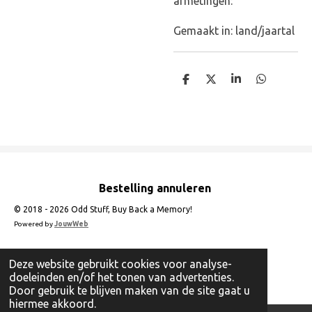
afmetingen:
Gemaakt in: land/jaartal
D
D
S
D
e
e
h
e
l
e
a
l
e
l
r
e
n
e
n
Bestelling annuleren
© 2018 - 2026 Odd Stuff, Buy Back a Memory!
Powered by
JouwWeb
Deze website gebruikt cookies voor analyse-
doeleinden en/of het tonen van advertenties.
Door gebruik te blijven maken van de site gaat u
hiermee akkoord.