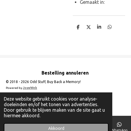
Gemaakt in:
D
D
S
D
e
e
h
e
l
e
a
l
e
l
r
e
n
e
n
Bestelling annuleren
© 2018 - 2026 Odd Stuff, Buy Back a Memory!
Powered by
JouwWeb
Deze website gebruikt cookies voor analyse-
doeleinden en/of het tonen van advertenties.
Door gebruik te blijven maken van de site gaat u
hiermee akkoord.
Akkoord
E-mailadres
Telefoonnummer
Instagram
WhatsApp