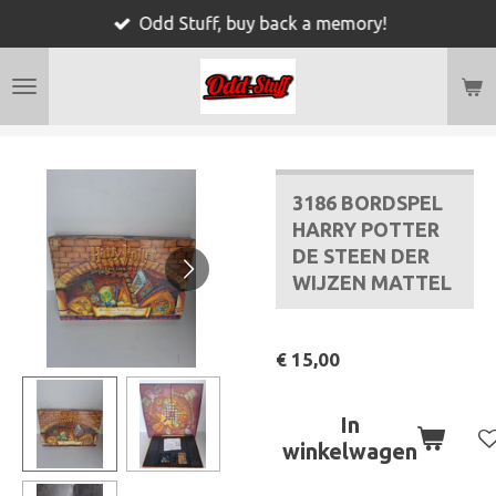
Odd Stuff, buy back a memory!
Ga
direct
naar
de
hoofdinhoud
3186 BORDSPEL
HARRY POTTER
DE STEEN DER
WIJZEN MATTEL
€ 15,00
In
winkelwagen