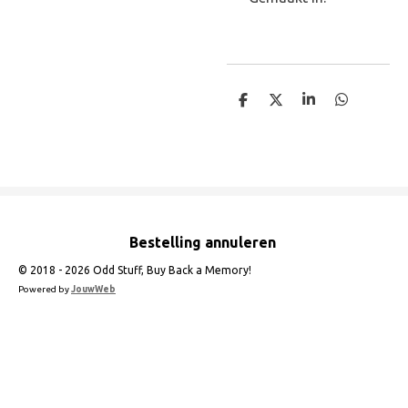
D
D
S
D
e
e
h
e
l
e
a
l
e
l
r
e
n
e
n
Bestelling annuleren
© 2018 - 2026 Odd Stuff, Buy Back a Memory!
Powered by
JouwWeb