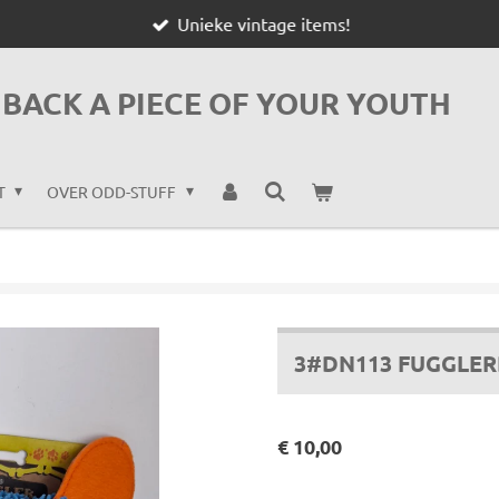
Unieke vintage items!
BACK A PIECE OF YOUR YOUTH
T
OVER ODD-STUFF
3#DN113 FUGGLE
€ 10,00