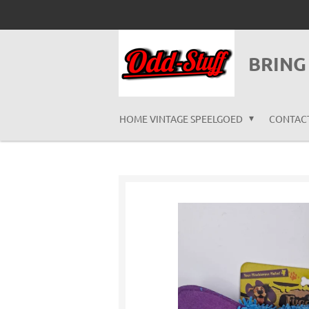
Ga
direct
naar
BRING
de
hoofdinhoud
HOME VINTAGE SPEELGOED
CONTAC