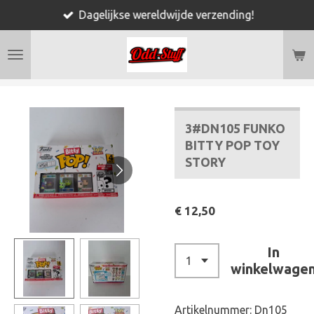
Dagelijkse wereldwijde verzending!
Ga
direct
naar
de
hoofdinhoud
3#DN105 FUNKO
BITTY POP TOY
STORY
€ 12,50
In
winkelwage
Artikelnummer:
Dn105