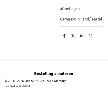
afmetingen:
Gemaakt in: land/jaartal
D
D
S
D
e
e
h
e
l
e
a
l
e
l
r
e
n
e
n
Bestelling annuleren
© 2018 - 2026 Odd Stuff, Buy Back a Memory!
Powered by
JouwWeb