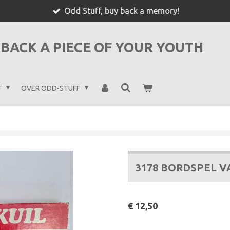
Odd Stuff, buy back a memory!
BACK A PIECE OF YOUR YOUTH
T
OVER ODD-STUFF
3178 BORDSPEL V
€ 12,50