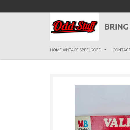
Ga
direct
naar
BRING
de
hoofdinhoud
HOME VINTAGE SPEELGOED
CONTAC