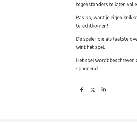
tegenstanders te laten valle
Pas op, want je eigen knikke
terechtkomen!
De speler die als laatste ov
wint het spel.
Het spel wordt beschreven a
spannend.
D
D
S
e
e
h
l
e
a
e
l
r
n
e