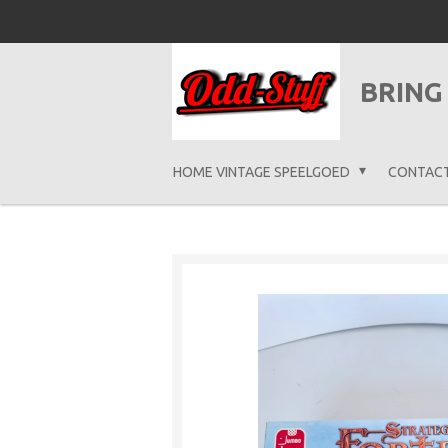
Ga
direct
naar
BRING
de
hoofdinhoud
HOME VINTAGE SPEELGOED
CONTAC