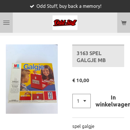
Odd Stuff, buy back a memory!
Ga
direct
naar
de
hoofdinhoud
3163 SPEL
GALGJE MB
€ 10,00
In
winkelwage
spel galgje