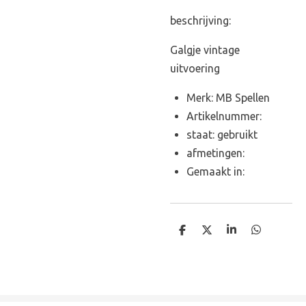
beschrijving:
Galgje vintage
uitvoering
Merk: MB Spellen
Artikelnummer:
staat: gebruikt
afmetingen:
Gemaakt in:
D
D
S
D
e
e
h
e
l
e
a
l
e
l
r
e
n
e
n