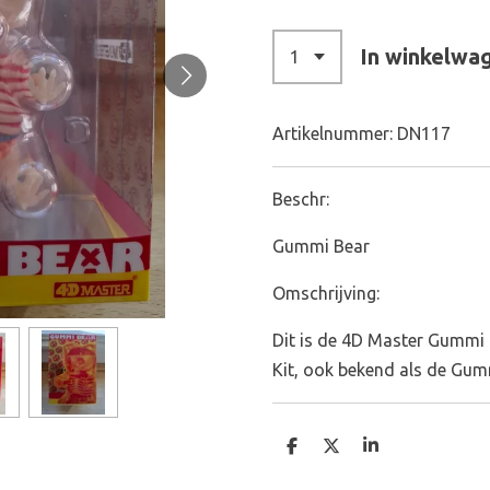
In winkelwa
Artikelnummer:
DN117
Beschr:
Gummi Bear
Omschrijving:
Dit is de 4D Master Gummi
Kit, ook bekend als de Gum
D
D
S
e
e
h
l
e
a