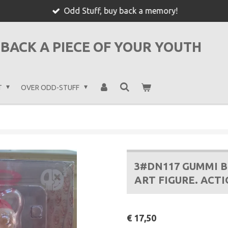
Odd Stuff, buy back a memory!
BACK A PIECE OF YOUR YOUTH
T
OVER ODD-STUFF
3#DN117 GUMMI B
ART FIGURE. ACT
€ 17,50