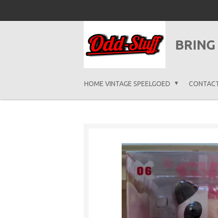
Ga
direct
naar
BRING
de
hoofdinhoud
HOME VINTAGE SPEELGOED
CONTAC