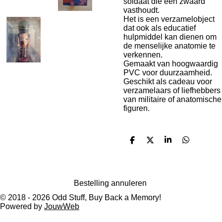
soldaat die een zwaard
vasthoudt.
Het is een verzamelobject
dat ook als educatief
hulpmiddel kan dienen om
de menselijke anatomie te
verkennen.
Gemaakt van hoogwaardig
PVC voor duurzaamheid.
Geschikt als cadeau voor
verzamelaars of liefhebbers
van militaire of anatomische
figuren.
D
D
S
D
e
e
h
e
l
e
a
l
e
l
r
e
n
e
n
Bestelling annuleren
© 2018 - 2026 Odd Stuff, Buy Back a Memory!
Powered by
JouwWeb