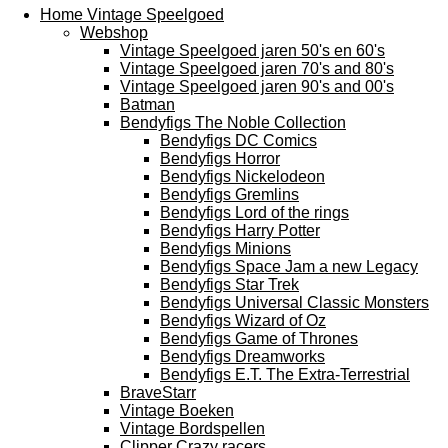
Home Vintage Speelgoed
Webshop
Vintage Speelgoed jaren 50's en 60's
Vintage Speelgoed jaren 70's and 80's
Vintage Speelgoed jaren 90's and 00's
Batman
Bendyfigs The Noble Collection
Bendyfigs DC Comics
Bendyfigs Horror
Bendyfigs Nickelodeon
Bendyfigs Gremlins
Bendyfigs Lord of the rings
Bendyfigs Harry Potter
Bendyfigs Minions
Bendyfigs Space Jam a new Legacy
Bendyfigs Star Trek
Bendyfigs Universal Classic Monsters
Bendyfigs Wizard of Oz
Bendyfigs Game of Thrones
Bendyfigs Dreamworks
Bendyfigs E.T. The Extra-Terrestrial
BraveStarr
Vintage Boeken
Vintage Bordspellen
Clipper Crazy racers