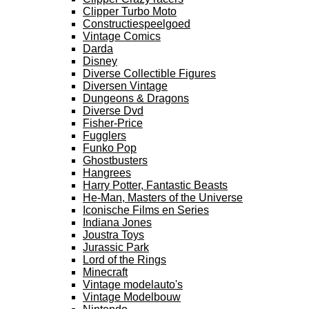
Clipper Turbo Moto
Constructiespeelgoed
Vintage Comics
Darda
Disney
Diverse Collectible Figures
Diversen Vintage
Dungeons & Dragons
Diverse Dvd
Fisher-Price
Fugglers
Funko Pop
Ghostbusters
Hangrees
Harry Potter, Fantastic Beasts
He-Man, Masters of the Universe
Iconische Films en Series
Indiana Jones
Joustra Toys
Jurassic Park
Lord of the Rings
Minecraft
Vintage modelauto's
Vintage Modelbouw