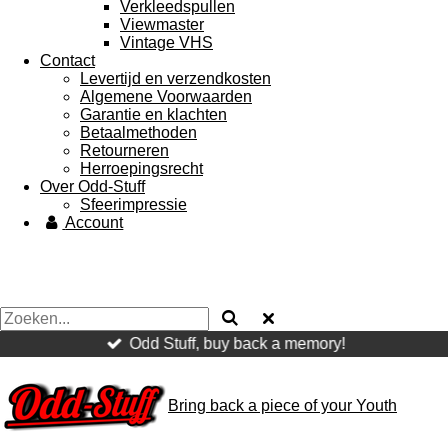
Verkleedspullen
Viewmaster
Vintage VHS
Contact
Levertijd en verzendkosten
Algemene Voorwaarden
Garantie en klachten
Betaalmethoden
Retourneren
Herroepingsrecht
Over Odd-Stuff
Sfeerimpressie
Account
Odd Stuff, buy back a memory!
Bring
back a piece of your Youth