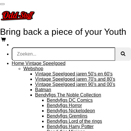
Ga
direct
naar
de
hoofdinhoud
Bring
back a piece of your Youth
Home Vintage Speelgoed
Webshop
Vintage Speelgoed jaren 50's en 60's
Vintage Speelgoed jaren 70's and 80's
Vintage Speelgoed jaren 90's and 00's
Batman
Bendyfigs The Noble Collection
Bendyfigs DC Comics
Bendyfigs Horror
Bendyfigs Nickelodeon
Bendyfigs Gremlins
Bendyfigs Lord of the rings
Bendyfigs Harry Potter