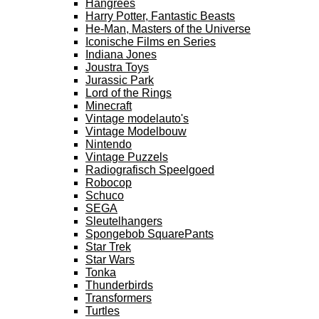
Hangrees
Harry Potter, Fantastic Beasts
He-Man, Masters of the Universe
Iconische Films en Series
Indiana Jones
Joustra Toys
Jurassic Park
Lord of the Rings
Minecraft
Vintage modelauto's
Vintage Modelbouw
Nintendo
Vintage Puzzels
Radiografisch Speelgoed
Robocop
Schuco
SEGA
Sleutelhangers
Spongebob SquarePants
Star Trek
Star Wars
Tonka
Thunderbirds
Transformers
Turtles