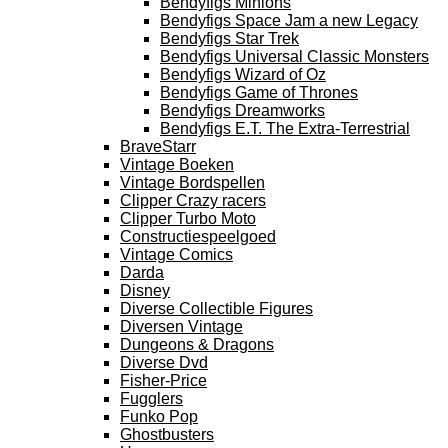
Bendyfigs Minions
Bendyfigs Space Jam a new Legacy
Bendyfigs Star Trek
Bendyfigs Universal Classic Monsters
Bendyfigs Wizard of Oz
Bendyfigs Game of Thrones
Bendyfigs Dreamworks
Bendyfigs E.T. The Extra-Terrestrial
BraveStarr
Vintage Boeken
Vintage Bordspellen
Clipper Crazy racers
Clipper Turbo Moto
Constructiespeelgoed
Vintage Comics
Darda
Disney
Diverse Collectible Figures
Diversen Vintage
Dungeons & Dragons
Diverse Dvd
Fisher-Price
Fugglers
Funko Pop
Ghostbusters