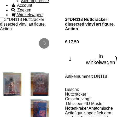
Sfeerimpressie
Account
Zoeken
Winkelwagen
3#DN118 Nuttcracker
dissected vinyl art figure.
Action
€ 17,50
In
winkelwagen
Artikelnummer:
DN118
Beschr:
Nuttcracker
Omschrijving:
Dit is een 4D Master
Notenkraker Anatomische
Actiefiguur, specifiek een