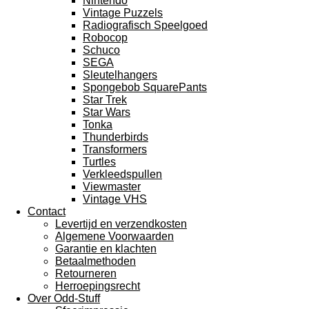
Nintendo
Vintage Puzzels
Radiografisch Speelgoed
Robocop
Schuco
SEGA
Sleutelhangers
Spongebob SquarePants
Star Trek
Star Wars
Tonka
Thunderbirds
Transformers
Turtles
Verkleedspullen
Viewmaster
Vintage VHS
Contact
Levertijd en verzendkosten
Algemene Voorwaarden
Garantie en klachten
Betaalmethoden
Retourneren
Herroepingsrecht
Over Odd-Stuff