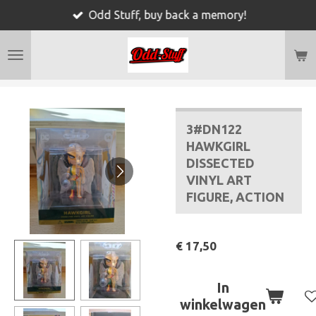
Odd Stuff, buy back a memory!
Ga
direct
naar
de
hoofdinhoud
3#DN122
HAWKGIRL
DISSECTED
VINYL ART
FIGURE, ACTION
€ 17,50
In
winkelwagen