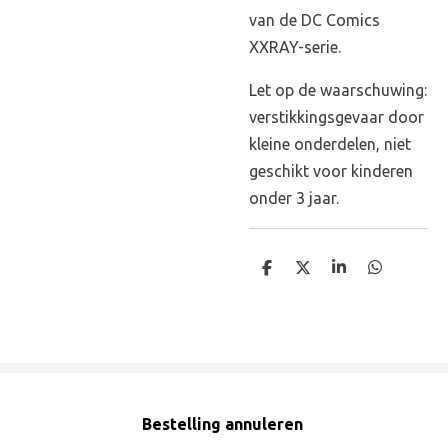
van de DC Comics
XXRAY-serie.
Let op de waarschuwing:
verstikkingsgevaar door
kleine onderdelen, niet
geschikt voor kinderen
onder 3 jaar.
D
D
S
D
e
e
h
e
l
e
a
l
e
l
r
e
n
e
n
Bestelling annuleren