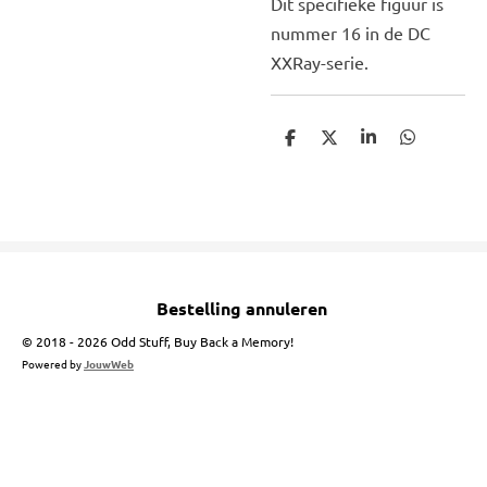
Dit specifieke figuur is
nummer 16 in de DC
XXRay-serie.
D
D
S
D
e
e
h
e
l
e
a
l
e
l
r
e
n
e
n
Bestelling annuleren
© 2018 - 2026 Odd Stuff, Buy Back a Memory!
Powered by
JouwWeb