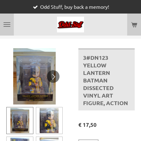
Odd Stuff, buy back a memory!
Ga
direct
naar
de
hoofdinhoud
3#DN123
YELLOW
LANTERN
BATMAN
DISSECTED
VINYL ART
FIGURE, ACTION
€ 17,50