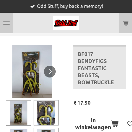
Odd Stuff, buy back a memory!
Ga
direct
naar
de
hoofdinhoud
BF017
BENDYFIGS
FANTASTIC
BEASTS,
BOWTRUCKLE
€ 17,50
In
winkelwagen