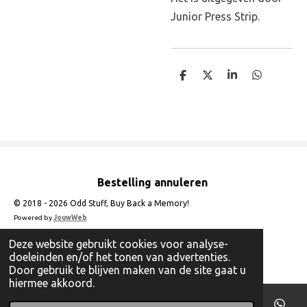
Junior Press Strip.
D
D
S
D
e
e
h
e
l
e
a
l
e
l
r
e
n
e
n
Bestelling annuleren
© 2018 - 2026 Odd Stuff, Buy Back a Memory!
Powered by
JouwWeb
Deze website gebruikt cookies voor analyse-
doeleinden en/of het tonen van advertenties.
Door gebruik te blijven maken van de site gaat u
hiermee akkoord.