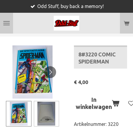
Odd Stuff, buy back a memory!
Ga
direct
naar
de
hoofdinhoud
8#3220 COMIC
SPIDERMAN
€ 4,00
In
winkelwagen
Artikelnummer:
3220