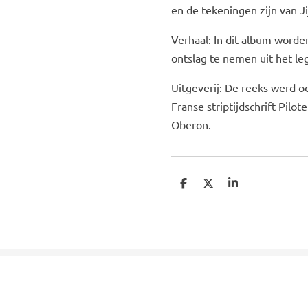
en de tekeningen zijn van Ji
Verhaal: In dit album wor
ontslag te nemen uit het le
Uitgeverij: De reeks werd oo
Franse striptijdschrift Pilo
Oberon.
D
D
S
e
e
h
l
e
a
e
l
r
n
e