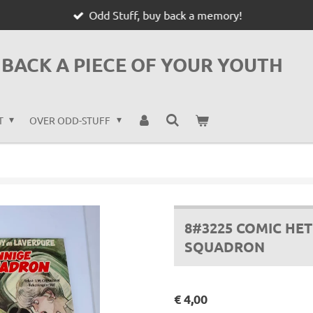
Odd Stuff, buy back a memory!
BACK A PIECE OF YOUR YOUTH
T
OVER ODD-STUFF
8#3225 COMIC HET
SQUADRON
€ 4,00