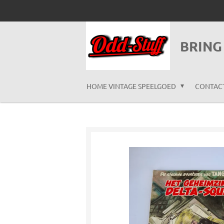
Ga
direct
naar
BRING
de
hoofdinhoud
HOME VINTAGE SPEELGOED
CONTAC