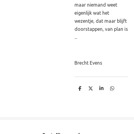
maar niemand weet
eigenlijk wat het
wezentje, dat maar blijft
doorstappen, van plan is
...
Brecht Evens
D
D
S
D
e
e
h
e
l
e
a
l
e
l
r
e
n
e
n