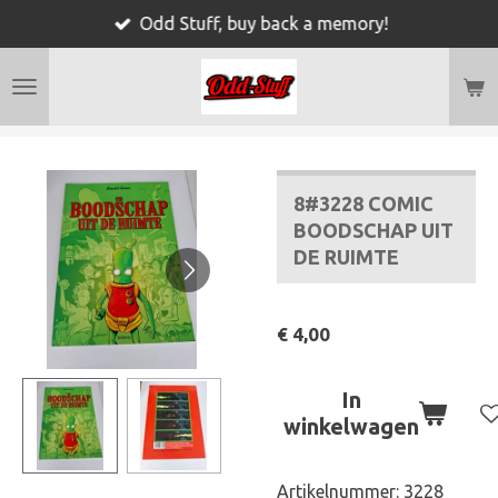
Odd Stuff, buy back a memory!
Ga
direct
naar
de
hoofdinhoud
8#3228 COMIC
BOODSCHAP UIT
DE RUIMTE
€ 4,00
In
winkelwagen
Artikelnummer:
3228