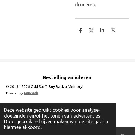
drogeren.
D
D
S
D
e
e
h
e
l
e
a
l
e
l
r
e
n
e
n
Bestelling annuleren
© 2018 - 2026 Odd Stuff, Buy Back a Memory!
Powered by
JouwWeb
Deze website gebruikt cookies voor analyse-
doeleinden en/of het tonen van advertenties.
Door gebruik te blijven maken van de site gaat u
hiermee akkoord.