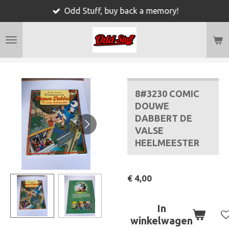
Odd Stuff, buy back a memory!
Ga
direct
naar
de
hoofdinhoud
8#3230 COMIC
DOUWE
DABBERT DE
VALSE
HEELMEESTER
€ 4,00
In
winkelwagen