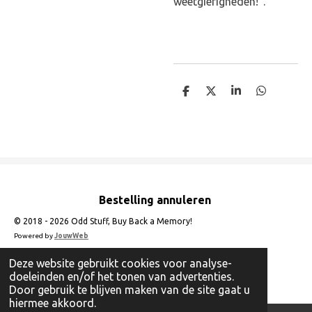
weetgierigheden!".
D
D
S
D
e
e
h
e
l
e
a
l
e
l
r
e
n
e
n
Bestelling annuleren
© 2018 - 2026 Odd Stuff, Buy Back a Memory!
Powered by
JouwWeb
Deze website gebruikt cookies voor analyse-
doeleinden en/of het tonen van advertenties.
Door gebruik te blijven maken van de site gaat u
hiermee akkoord.