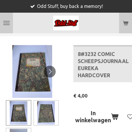
Odd Stuff, buy back a memory!
Ga
direct
naar
de
hoofdinhoud
8#3232 COMIC
SCHEEPSJOURNAAL
EUREKA
HARDCOVER
€ 4,00
In
winkelwagen