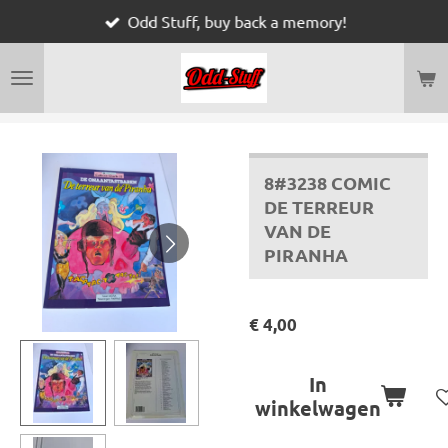
Odd Stuff, buy back a memory!
Ga
direct
naar
de
hoofdinhoud
8#3238 COMIC
DE TERREUR
VAN DE
PIRANHA
€ 4,00
In
winkelwagen