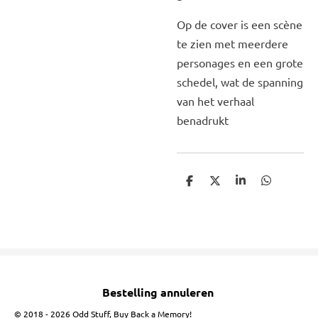
Op de cover is een scène
te zien met meerdere
personages en een grote
schedel, wat de spanning
van het verhaal
benadrukt
D
D
S
D
e
e
h
e
l
e
a
l
e
l
r
e
n
e
n
Bestelling annuleren
© 2018 - 2026 Odd Stuff, Buy Back a Memory!