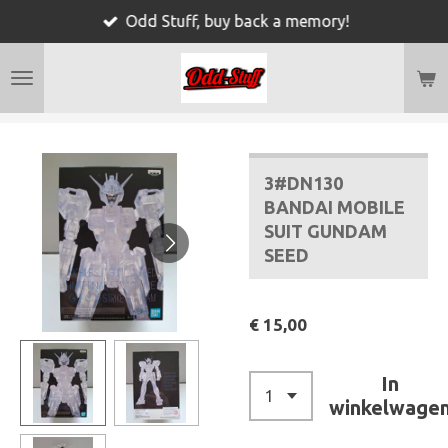
Odd Stuff, buy back a memory!
Ga
direct
naar
de
hoofdinhoud
3#DN130
BANDAI MOBILE
SUIT GUNDAM
SEED
€ 15,00
In
winkelwage