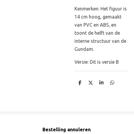
Kenmerken: Het figuur is
14 cm hoog, gemaakt
van PVC en ABS, en
toont de helft van de
interne structuur van de
Gundam.
Versie: Dit is versie B
D
D
S
D
e
e
h
e
l
e
a
l
e
l
r
e
n
e
n
Bestelling annuleren