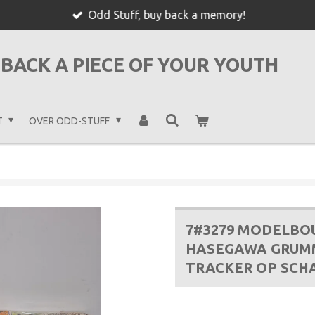
Odd Stuff, buy back a memory!
BACK A PIECE OF YOUR YOUTH
T
OVER ODD-STUFF
7#3279 MODELBO
HASEGAWA GRUMMA
TRACKER OP SCH