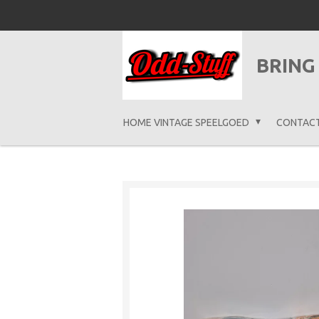
Ga
direct
naar
BRING
de
hoofdinhoud
HOME VINTAGE SPEELGOED
CONTAC