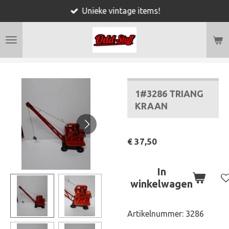
Unieke vintage items!
Ga
direct
naar
de
hoofdinhoud
1#3286 TRIANG
KRAAN
€ 37,50
In
winkelwagen
Artikelnummer:
3286