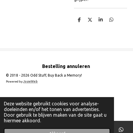
D
D
S
D
e
e
h
e
l
e
a
l
e
l
r
e
n
e
n
Bestelling annuleren
© 2018 - 2026 Odd Stuff, Buy Back a Memory!
Powered by
JouwWeb
Deze website gebruikt cookies voor analyse-
doeleinden en/of het tonen van advertenties.
Door gebruik te blijven maken van de site gaat u
hiermee akkoord.