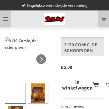
Dagelijkse wereldwijde verzending!
Ga
direct
naar
de
hoofdinhoud
3130 COMIC, DE
SCHORPIOEN
€ 5,00
In
winkelwagen
Omschrijving: