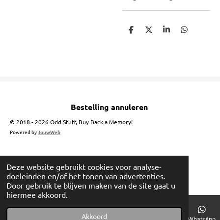
D
D
S
D
e
e
h
e
l
e
a
l
e
l
r
e
n
e
n
Bestelling annuleren
© 2018 - 2026 Odd Stuff, Buy Back a Memory!
Powered by
JouwWeb
Deze website gebruikt cookies voor analyse-
doeleinden en/of het tonen van advertenties.
Door gebruik te blijven maken van de site gaat u
hiermee akkoord.
Akkoord
E-mailadres
Telefoonnummer
Instagram
WhatsApp