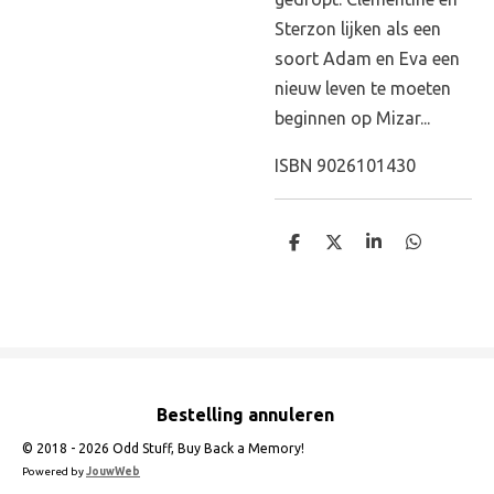
Sterzon lijken als een
soort Adam en Eva een
nieuw leven te moeten
beginnen op Mizar...
ISBN 9026101430
D
D
S
D
e
e
h
e
l
e
a
l
e
l
r
e
n
e
n
Bestelling annuleren
© 2018 - 2026 Odd Stuff, Buy Back a Memory!
Powered by
JouwWeb