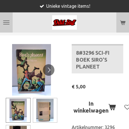
Unieke vintage items!
Ga
direct
naar
de
hoofdinhoud
8#3296 SCI-FI
BOEK SIRO'S
PLANEET
€ 5,00
In
winkelwagen
Artikelnummer:
3296