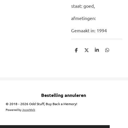
staat: goed,
afmetingen:
Gemaakt in: 1994
D
D
S
D
e
e
h
e
l
e
a
l
e
l
r
e
n
e
n
Bestelling annuleren
© 2018 - 2026 Odd Stuff, Buy Back a Memory!
Powered by
JouwWeb