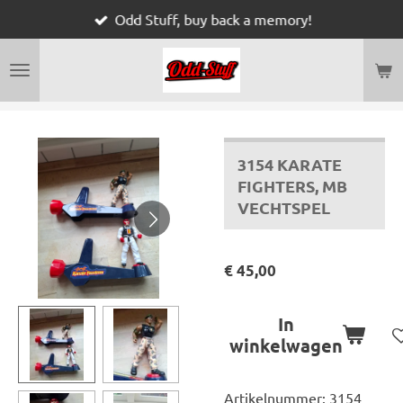
Odd Stuff, buy back a memory!
Ga
direct
naar
de
hoofdinhoud
3154 KARATE
FIGHTERS, MB
VECHTSPEL
€ 45,00
In
winkelwagen
Artikelnummer:
3154