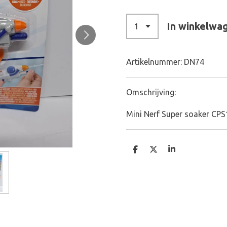
In winkelwa
Artikelnummer:
DN74
Omschrijving:
Mini Nerf Super soaker CPS
D
D
S
e
e
h
l
e
a
e
l
r
n
e