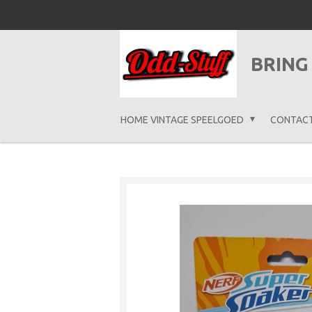
Ga
direct
naar
BRING
de
hoofdinhoud
HOME VINTAGE SPEELGOED
CONTAC