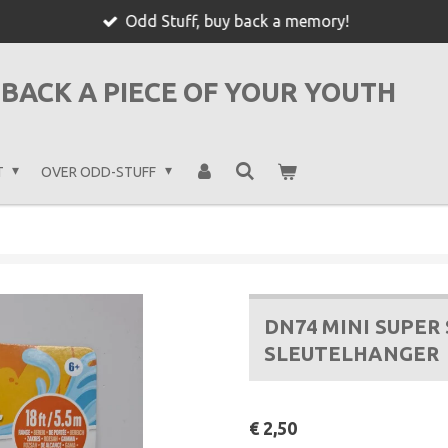
Odd Stuff, buy back a memory!
BACK A PIECE OF YOUR YOUTH
T
OVER ODD-STUFF
DN74 MINI SUPER
SLEUTELHANGER
€ 2,50